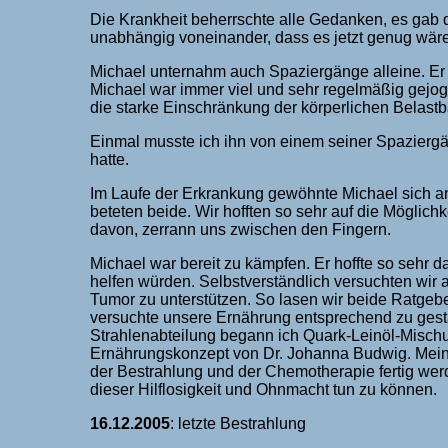
Die Krankheit beherrschte alle Gedanken, es gab
unabhängig voneinander, dass es jetzt genug wär
Michael unternahm auch Spaziergänge alleine. Er e
Michael war immer viel und sehr regelmäßig gejog
die starke Einschränkung der körperlichen Belastb
Einmal musste ich ihn von einem seiner Spaziergän
hatte.
Im Laufe der Erkrankung gewöhnte Michael sich an,
beteten beide. Wir hofften so sehr auf die Möglichke
davon, zerrann uns zwischen den Fingern.
Michael war bereit zu kämpfen. Er hoffte so sehr 
helfen würden. Selbstverständlich versuchten wi
Tumor zu unterstützen. So lasen wir beide Ratgeb
versuchte unsere Ernährung entsprechend zu gest
Strahlenabteilung begann ich Quark-Leinöl-Misch
Ernährungskonzept von Dr. Johanna Budwig. Mein
der Bestrahlung und der Chemotherapie fertig werd
dieser Hilflosigkeit und Ohnmacht tun zu können.
16.12.2005
: letzte Bestrahlung