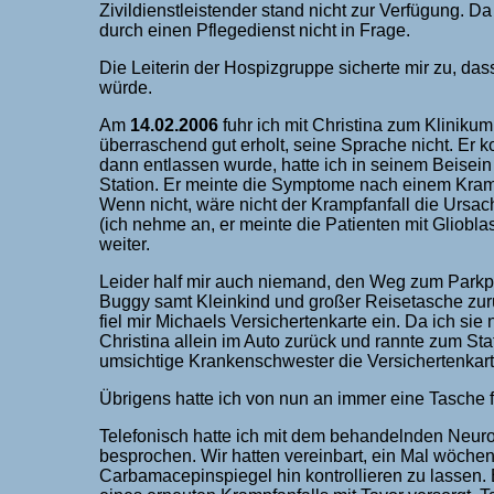
Zivildienstleistender stand nicht zur Verfügung. D
durch einen Pflegedienst nicht in Frage.
Die Leiterin der Hospizgruppe sicherte mir zu, d
würde.
Am
14.02.2006
fuhr ich mit Christina zum Kliniku
überraschend gut erholt, seine Sprache nicht. Er
dann entlassen wurde, hatte ich in seinem Beise
Station. Er meinte die Symptome nach einem Kram
Wenn nicht, wäre nicht der Krampfanfall die Ursa
(ich nehme an, er meinte die Patienten mit Gliobl
weiter.
Leider half mir auch niemand, den Weg zum Parkpl
Buggy samt Kleinkind und großer Reisetasche zurü
fiel mir Michaels Versichertenkarte ein. Da ich sie
Christina allein im Auto zurück und rannte zum Sta
umsichtige Krankenschwester die Versichertenkarte
Übrigens hatte ich von nun an immer eine Tasche fü
Telefonisch hatte ich mit dem behandelnden Neuro
besprochen. Wir hatten vereinbart, ein Mal wöchen
Carbamacepinspiegel hin kontrollieren zu lassen. B