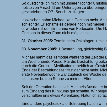
So quetschte ich mich mit unserer Tochter Christ
hetzte von A nach B um Unterlagen zu überbring
geschriebenen OP- Bericht zu fragen.
Inzwischen nahm Michael kein Cortison mehr. An
schlechter. Er schaffte es gerade noch mit meiner
er wieder mit der Einnahme von Fortecortin. Die 
Cortison in dieser Form nicht möglich sei.
31. Oktober 2005:
Termin beim Onkologen, um di
03. November 2005:
1.Bestrahlung, gleichzeitig 
Michael nahm das Temodal während der Zeit der B
am Wochenende Pause. Für die Bestrahlung beka
durch die Cortison-Medikation erheblich an Gewi
Ende der Bestrahlungszeit fast gar nicht mehr. Mi
erste Novemberwoche war zugleich die Woche der H
ich unsere beiden Söhne zu meinen Eltern.
Seit der Operation hatte sich Michaels Ausdauer 
zum Eingang des Klinikums gut schaffte. Wir beg
verschafften uns etwas Ablenkung. Natürlich spra
Eine andere psychosoziale Betreuung hatten wir ni