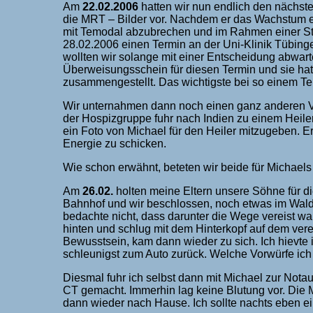
Am
22.02.2006
hatten wir nun endlich den nächst
die MRT – Bilder vor. Nachdem er das Wachstum ein
mit Temodal abzubrechen und im Rahmen einer Stu
28.02.2006 einen Termin an der Uni-Klinik Tübing
wollten wir solange mit einer Entscheidung abwart
Überweisungsschein für diesen Termin und sie hatt
zusammengestellt. Das wichtigste bei so einem Term
Wir unternahmen dann noch einen ganz anderen Ve
der Hospizgruppe fuhr nach Indien zu einem Heiler
ein Foto von Michael für den Heiler mitzugeben. 
Energie zu schicken.
Wie schon erwähnt, beteten wir beide für Michael
Am
26.02.
holten meine Eltern unsere Söhne für d
Bahnhof und wir beschlossen, noch etwas im Wal
bedachte nicht, dass darunter die Wege vereist wa
hinten und schlug mit dem Hinterkopf auf dem vere
Bewusstsein, kam dann wieder zu sich. Ich hievte 
schleunigst zum Auto zurück. Welche Vorwürfe ich 
Diesmal fuhr ich selbst dann mit Michael zur Not
CT gemacht. Immerhin lag keine Blutung vor. Die M
dann wieder nach Hause. Ich sollte nachts eben e