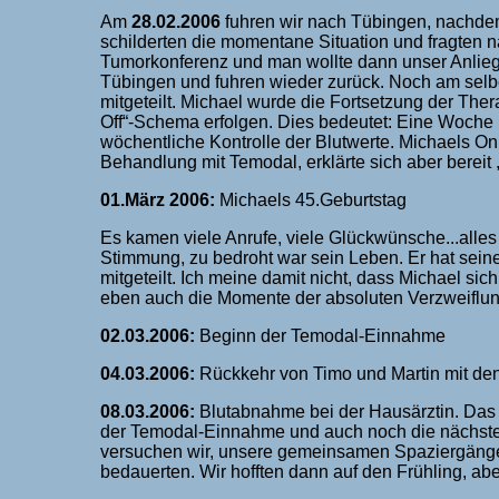
Am
28.02.2006
fuhren wir nach Tübingen, nachdem 
schilderten die momentane Situation und fragten 
Tumorkonferenz und man wollte dann unser Anlie
Tübingen und fuhren wieder zurück. Noch am sel
mitgeteilt. Michael wurde die Fortsetzung der The
Off“-Schema erfolgen. Dies bedeutet: Eine Woche
wöchentliche Kontrolle der Blutwerte. Michaels On
Behandlung mit Temodal, erklärte sich aber berei
01.März 2006:
Michaels 45.Geburtstag
Es kamen viele Anrufe, viele Glückwünsche...alles
Stimmung, zu bedroht war sein Leben. Er hat seine
mitgeteilt. Ich meine damit nicht, dass Michael sic
eben auch die Momente der absoluten Verzweiflun
02.03.2006:
Beginn der Temodal-Einnahme
04.03.2006:
Rückkehr von Timo und Martin mit den
08.03.2006:
Blutabnahme bei der Hausärztin. Das 
der Temodal-Einnahme und auch noch die nächsten
versuchen wir, unsere gemeinsamen Spaziergänge
bedauerten. Wir hofften dann auf den Frühling, abe