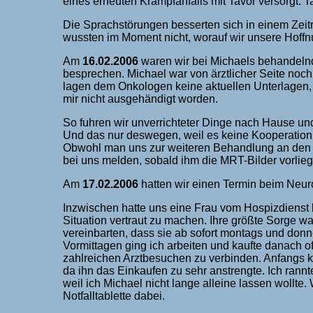
eines erneuten Krampfanfalls mit Tavor versorgt. Ta
Die Sprachstörungen besserten sich in einem Zei
wussten im Moment nicht, worauf wir unsere Hoffn
Am
16.02.2006
waren wir bei Michaels behandeln
besprechen. Michael war von ärztlicher Seite noch
lagen dem Onkologen keine aktuellen Unterlagen, v
mir nicht ausgehändigt worden.
So fuhren wir unverrichteter Dinge nach Hause und e
Und das nur deswegen, weil es keine Kooperation
Obwohl man uns zur weiteren Behandlung an den O
bei uns melden, sobald ihm die MRT-Bilder vorlie
Am
17.02.2006
hatten wir einen Termin beim Neu
Inzwischen hatte uns eine Frau vom Hospizdienst 
Situation vertraut zu machen. Ihre größte Sorge war
vereinbarten, dass sie ab sofort montags und don
Vormittagen ging ich arbeiten und kaufte danach of
zahlreichen Arztbesuchen zu verbinden. Anfangs ka
da ihn das Einkaufen zu sehr anstrengte. Ich rann
weil ich Michael nicht lange alleine lassen wollte.
Notfalltablette dabei.