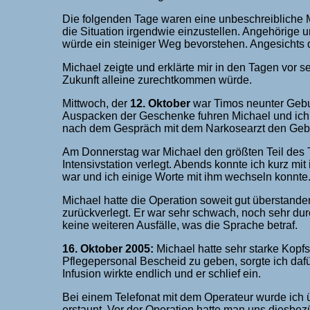
Die folgenden Tage waren eine unbeschreibliche M
die Situation irgendwie einzustellen. Angehörige 
würde ein steiniger Weg bevorstehen. Angesichts 
Michael zeigte und erklärte mir in den Tagen vor s
Zukunft alleine zurechtkommen würde.
Mittwoch, der
12. Oktober
war Timos neunter Geb
Auspacken der Geschenke fuhren Michael und ich i
nach dem Gespräch mit dem Narkosearzt den Gebur
Am Donnerstag war Michael den größten Teil des 
Intensivstation verlegt. Abends konnte ich kurz mi
war und ich einige Worte mit ihm wechseln konnte
Michael hatte die Operation soweit gut überstand
zurückverlegt. Er war sehr schwach, noch sehr d
keine weiteren Ausfälle, was die Sprache betraf.
16. Oktober 2005:
Michael hatte sehr starke Kopf
Pflegepersonal Bescheid zu geben, sorgte ich dafü
Infusion wirkte endlich und er schlief ein.
Bei einem Telefonat mit dem Operateur wurde ich ü
erstaunt. Vor der Operation hatte man uns diesbezü