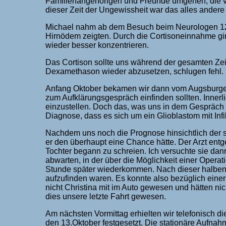
Familienangehörigen und Freunde umgehen, die ve
dieser Zeit der Ungewissheit war das alles andere 
Michael nahm ab dem Besuch beim Neurologen 12 m
Hirnödem zeigten. Durch die Cortisoneinnahme ging
wieder besser konzentrieren.
Das Cortison sollte uns während der gesamten Zei
Dexamethason wieder abzusetzen, schlugen fehl.
Anfang Oktober bekamen wir dann vom Augsburger 
zum Aufklärungsgespräch einfinden sollten. Innerl
einzustellen. Doch das, was uns in dem Gespräch er
Diagnose, dass es sich um ein Glioblastom mit Infil
Nachdem uns noch die Prognose hinsichtlich der st
er den überhaupt eine Chance hätte. Der Arzt entg
Tochter begann zu schreien. Ich versuchte sie dan
abwarten, in der über die Möglichkeit einer Operat
Stunde später wiederkommen. Nach dieser halben 
aufzufinden waren. Es konnte also bezüglich eine
nicht Christina mit im Auto gewesen und hätten n
dies unsere letzte Fahrt gewesen.
Am nächsten Vormittag erhielten wir telefonisch di
den 13.Oktober festgesetzt. Die stationäre Aufnah