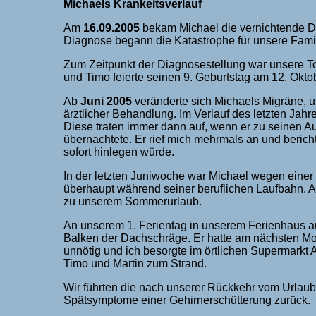
Michaels Krankeitsverlauf
Am
16.09.2005
bekam Michael die vernichtende Di
Diagnose begann die Katastrophe für unsere Famil
Zum Zeitpunkt der Diagnosestellung war unsere Toc
und Timo feierte seinen 9. Geburtstag am 12. Oktob
Ab
Juni 2005
veränderte sich Michaels Migräne, unt
ärztlicher Behandlung. Im Verlauf des letzten Jahr
Diese traten immer dann auf, wenn er zu seinen 
übernachtete. Er rief mich mehrmals an und beric
sofort hinlegen würde.
In der letzten Juniwoche war Michael wegen einer
überhaupt während seiner beruflichen Laufbahn. Ans
zu unserem Sommerurlaub.
An unserem 1. Ferientag in unserem Ferienhaus auf
Balken der Dachschräge. Er hatte am nächsten M
unnötig und ich besorgte im örtlichen Supermarkt As
Timo und Martin zum Strand.
Wir führten die nach unserer Rückkehr vom Urlaub
Spätsymptome einer Gehirnerschütterung zurück.