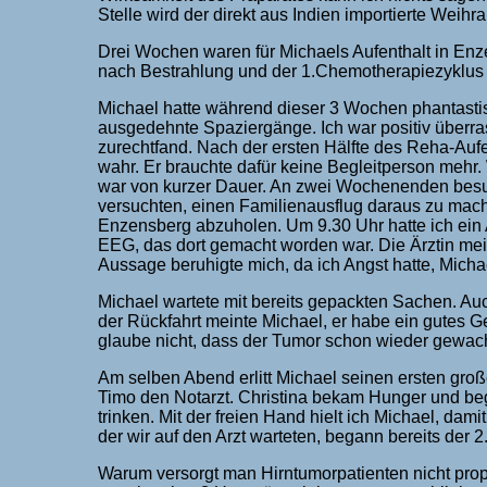
Stelle wird der direkt aus Indien importierte Weih
Drei Wochen waren für Michaels Aufenthalt in Enz
nach Bestrahlung und der 1.Chemotherapiezyklus s
Michael hatte während dieser 3 Wochen phantastisc
ausgedehnte Spaziergänge. Ich war positiv überra
zurechtfand. Nach der ersten Hälfte des Reha-Auf
wahr. Er brauchte dafür keine Begleitperson mehr. 
war von kurzer Dauer. An zwei Wochenenden besuch
versuchten, einen Familienausflug daraus zu mach
Enzensberg abzuholen. Um 9.30 Uhr hatte ich ein 
EEG, das dort gemacht worden war. Die Ärztin me
Aussage beruhigte mich, da ich Angst hatte, Micha
Michael wartete mit bereits gepackten Sachen. Auc
der Rückfahrt meinte Michael, er habe ein gutes G
glaube nicht, dass der Tumor schon wieder gewach
Am selben Abend erlitt Michael seinen ersten gro
Timo den Notarzt. Christina bekam Hunger und bega
trinken. Mit der freien Hand hielt ich Michael, damit
der wir auf den Arzt warteten, begann bereits der 2.
Warum versorgt man Hirntumorpatienten nicht prop