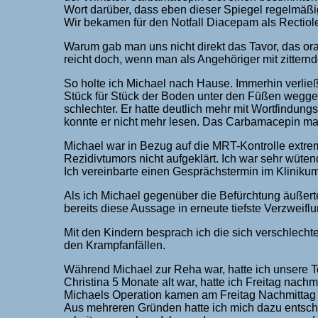
Wort darüber, dass eben dieser Spiegel regelmäßi
Wir bekamen für den Notfall Diacepam als Rectiol
Warum gab man uns nicht direkt das Tavor, das or
reicht doch, wenn man als Angehöriger mit zittern
So holte ich Michael nach Hause. Immerhin verlie
Stück für Stück der Boden unter den Füßen wegg
schlechter. Er hatte deutlich mehr mit Wortfindun
konnte er nicht mehr lesen. Das Carbamacepin ma
Michael war in Bezug auf die MRT-Kontrolle extre
Rezidivtumors nicht aufgeklärt. Ich war sehr wütend
Ich vereinbarte einen Gesprächstermin im Klinikum
Als ich Michael gegenüber die Befürchtung äußerte
bereits diese Aussage in erneute tiefste Verzweifl
Mit den Kindern besprach ich die sich verschlecht
den Krampfanfällen.
Während Michael zur Reha war, hatte ich unsere To
Christina 5 Monate alt war, hatte ich Freitag nac
Michaels Operation kamen am Freitag Nachmittag 
Aus mehreren Gründen hatte ich mich dazu entsch