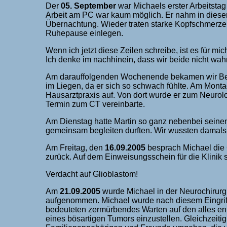
Der
05. September
war Michaels erster Arbeitsta
Arbeit am PC war kaum möglich. Er nahm in diese
Übernachtung. Wieder traten starke Kopfschmerzen
Ruhepause einlegen.
Wenn ich jetzt diese Zeilen schreibe, ist es für m
Ich denke im nachhinein, dass wir beide nicht wa
Am darauffolgenden Wochenende bekamen wir Be
im Liegen, da er sich so schwach fühlte. Am Monta
Hausarztpraxis auf. Von dort wurde er zum Neurolo
Termin zum CT vereinbarte.
Am Dienstag hatte Martin so ganz nebenbei seinen 
gemeinsam begleiten durften. Wir wussten damals 
Am Freitag, den
16.09.2005
besprach Michael die 
zurück. Auf dem Einweisungsschein für die Klinik s
Verdacht auf Glioblastom!
Am
21.09.2005
wurde Michael in der Neurochirurg
aufgenommen. Michael wurde nach diesem Eingrif
bedeuteten zermürbendes Warten auf den alles en
eines bösartigen Tumors einzustellen. Gleichzeiti