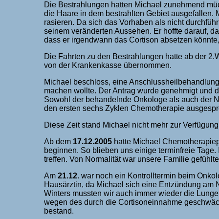
Die Bestrahlungen hatten Michael zunehmend müde
die Haare in dem bestrahlten Gebiet ausgefallen.
rasieren. Da sich das Vorhaben als nicht durchführb
seinem veränderten Aussehen. Er hoffte darauf, d
dass er irgendwann das Cortison absetzen könnt
Die Fahrten zu den Bestrahlungen hatte ab der 
von der Krankenkasse übernommen.
Michael beschloss, eine Anschlussheilbehandlung
machen wollte. Der Antrag wurde genehmigt und d
Sowohl der behandelnde Onkologe als auch der Ne
den ersten sechs Zyklen Chemotherapie ausgesp
Diese Zeit stand Michael nicht mehr zur Verfügung
Ab dem
17.12.2005
hatte Michael Chemotherapiepa
beginnen. So blieben uns einige terminfreie Tage.
treffen. Von Normalität war unsere Familie gefühlte 
Am
21.12
. war noch ein Kontrolltermin beim Onko
Hausärztin, da Michael sich eine Entzündung am N
Winters mussten wir auch immer wieder die Lunge
wegen des durch die Cortisoneinnahme geschwäc
bestand.