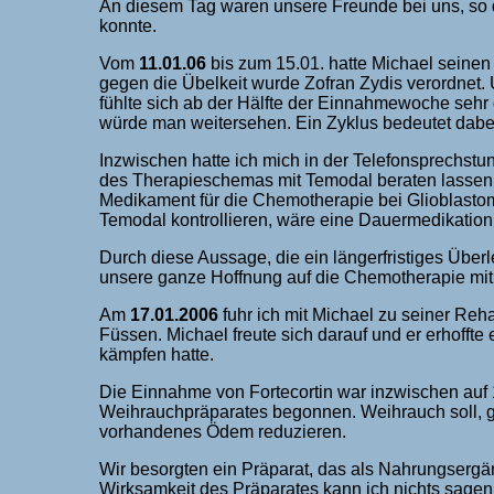
An diesem Tag waren unsere Freunde bei uns, so d
konnte.
Vom
11.01.06
bis zum 15.01. hatte Michael seine
gegen die Übelkeit wurde Zofran Zydis verordnet. U
fühlte sich ab der Hälfte der Einnahmewoche sehr
würde man weitersehen. Ein Zyklus bedeutet dabe
Inzwischen hatte ich mich in der Telefonsprechstu
des Therapieschemas mit Temodal beraten lassen.
Medikament für die Chemotherapie bei Glioblasto
Temodal kontrollieren, wäre eine Dauermedikation
Durch diese Aussage, die ein längerfristiges Über
unsere ganze Hoffnung auf die Chemotherapie m
Am
17.01.2006
fuhr ich mit Michael zu seiner Re
Füssen. Michael freute sich darauf und er erhoffte
kämpfen hatte.
Die Einnahme von Fortecortin war inzwischen auf 1
Weihrauchpräparates begonnen. Weihrauch soll, 
vorhandenes Ödem reduzieren.
Wir besorgten ein Präparat, das als Nahrungsergän
Wirksamkeit des Präparates kann ich nichts sagen.