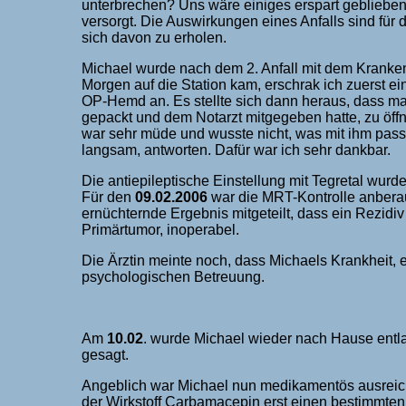
unterbrechen? Uns wäre einiges erspart gebliebe
versorgt. Die Auswirkungen eines Anfalls sind für
sich davon zu erholen.
Michael wurde nach dem 2. Anfall mit dem Kranke
Morgen auf die Station kam, erschrak ich zuerst e
OP-Hemd an. Es stellte sich dann heraus, dass man
gepackt und dem Notarzt mitgegeben hatte, zu öf
war sehr müde und wusste nicht, was mit ihm pass
langsam, antworten. Dafür war ich sehr dankbar.
Die antiepileptische Einstellung mit Tegretal wurd
Für den
09.02.2006
war die MRT-Kontrolle anbera
ernüchternde Ergebnis mitgeteilt, dass ein Rezid
Primärtumor, inoperabel.
Die Ärztin meinte noch, dass Michaels Krankheit, e
psychologischen Betreuung.
Am
10.02
. wurde Michael wieder nach Hause entl
gesagt.
Angeblich war Michael nun medikamentös ausreich
der Wirkstoff Carbamacepin erst einen bestimmten